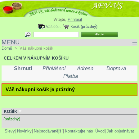
Vítejte,
Přihlásit
Váš účet
Košík
(prázdný)
MENU
☰
Domů
>
Váš nákupní košík
CELKEM V NÁKUPNÍM KOŠÍKU
Shrnutí
Přihlášení
Adresa
Doprava
Platba
Váš nákupní košík je prázdný
KOŠÍK
(prázdný)
Slevy
Novinky
Nejprodávanější
Kontaktujte nás
Úvod
Jak objednávat