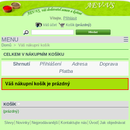
Vítejte,
Přihlásit
Váš účet
Košík
(prázdný)
MENU
☰
Domů
>
Váš nákupní košík
CELKEM V NÁKUPNÍM KOŠÍKU
Shrnutí
Přihlášení
Adresa
Doprava
Platba
Váš nákupní košík je prázdný
KOŠÍK
(prázdný)
Slevy
Novinky
Nejprodávanější
Kontaktujte nás
Úvod
Jak objednávat