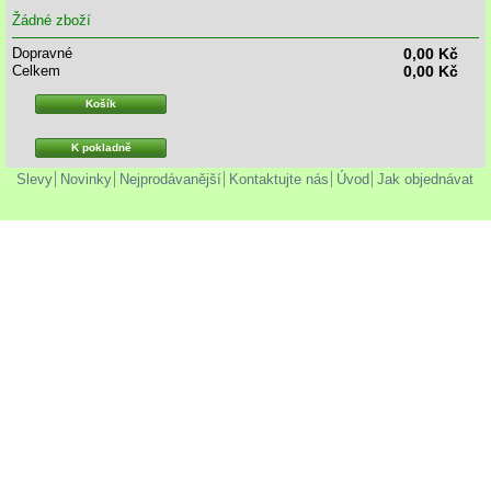
Žádné zboží
Dopravné
0,00 Kč
Celkem
0,00 Kč
Košík
K pokladně
Slevy
Novinky
Nejprodávanější
Kontaktujte nás
Úvod
Jak objednávat