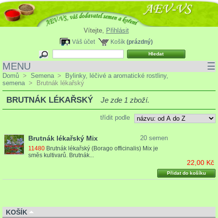
Vítejte,
Přihlásit
Váš účet
Košík
(prázdný)
MENU
☰
Domů
>
Semena
>
Bylinky, léčivé a aromatické rostliny,
semena
>
Brutnák lékařský
BRUTNÁK LÉKAŘSKÝ
Je zde 1 zboží.
třídit podle
Brutnák lékařský Mix
20 semen
11480
Brutnák lékařský (Borago officinalis) Mix je
směs kultivarů. Brutnák...
22,00 Kč
Přidat do košíku
KOŠÍK