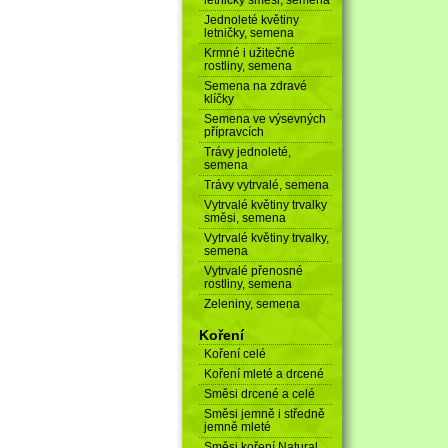
Jednoleté květiny
letničky, semena
Krmné i užitečné
rostliny, semena
Semena na zdravé
klíčky
Semena ve výsevných
přípravcích
Trávy jednoleté,
semena
Trávy vytrvalé, semena
Vytrvalé květiny trvalky
směsi, semena
Vytrvalé květiny trvalky,
semena
Vytrvalé přenosné
rostliny, semena
Zeleniny, semena
Koření
Koření celé
Koření mleté a drcené
Směsi drcené a celé
Směsi jemně i středně
jemně mleté
Směsi koření Natural