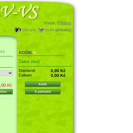
Vítejte,
Přihlásit
Váš účet
Košík
(prázdný)
ský
KOŠÍK
Žádné zboží
Dopravné
0,00 Kč
Celkem
0,00 Kč
Košík
,00 Kč
ošíku
K pokladně