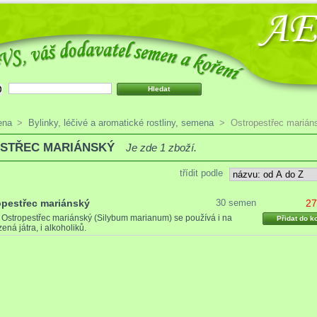
ena
>
Bylinky, léčivé a aromatické rostliny, semena
>
Ostropestřec marián
STŘEC MARIÁNSKÝ
Je zde 1 zboží.
třídit podle
opestřec mariánský
30 semen
27
8
Ostropestřec mariánský (Silybum marianum) se používá i na
Přidat do k
ená játra, i alkoholiků.