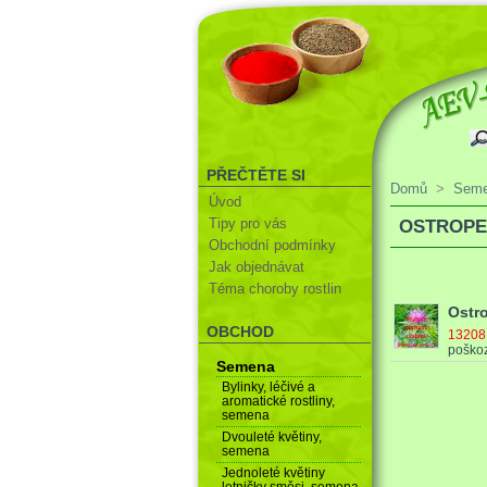
PŘEČTĚTE SI
Domů
>
Sem
Úvod
Tipy pro vás
OSTROPE
Obchodní podmínky
Jak objednávat
Téma choroby rostlin
Ostr
OBCHOD
1320
poškoz
Semena
Bylinky, léčivé a
aromatické rostliny,
semena
Dvouleté květiny,
semena
Jednoleté květiny
letničky směsi, semena