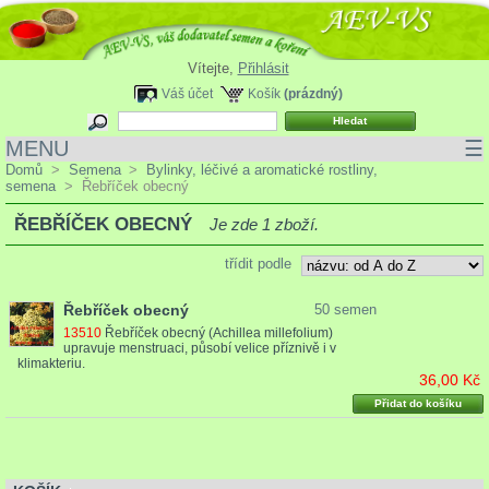
Vítejte,
Přihlásit
Váš účet
Košík
(prázdný)
MENU
☰
Domů
>
Semena
>
Bylinky, léčivé a aromatické rostliny,
semena
>
Řebříček obecný
ŘEBŘÍČEK OBECNÝ
Je zde 1 zboží.
třídit podle
Řebříček obecný
50 semen
13510
Řebříček obecný (Achillea millefolium)
upravuje menstruaci, působí velice příznivě i v
klimakteriu.
36,00 Kč
Přidat do košíku