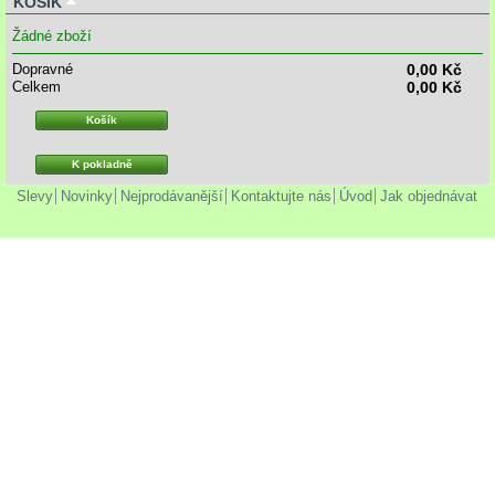
KOŠÍK
Žádné zboží
Dopravné
0,00 Kč
Celkem
0,00 Kč
Košík
K pokladně
Slevy
Novinky
Nejprodávanější
Kontaktujte nás
Úvod
Jak objednávat