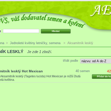
ena
>
Jednoleté květiny letničky, semena
>
Aksamitník lesklý
NÍK LESKLÝ
Je zde 1 zboží.
třídit podle
itník lesklý Hot Mexican
40 semen
42
9
Aksamitník lesklý (Tagetes lucida) Hot Mexican je nižší žlutá
Přidat do k
etá květina.