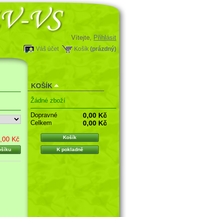
Vítejte,
Přihlásit
Váš účet
Košík
(prázdný)
KOŠÍK
Žádné zboží
Dopravné
0,00 Kč
Celkem
0,00 Kč
Košík
,00 Kč
ošíku
K pokladně