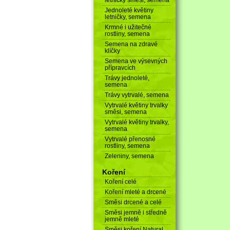
Jednoleté květiny
letničky, semena
Krmné i užitečné
rostliny, semena
Semena na zdravé
klíčky
Semena ve výsevných
přípravcích
Trávy jednoleté,
semena
Trávy vytrvalé, semena
Vytrvalé květiny trvalky
směsi, semena
Vytrvalé květiny trvalky,
semena
Vytrvalé přenosné
rostliny, semena
Zeleniny, semena
Koření
Koření celé
Koření mleté a drcené
Směsi drcené a celé
Směsi jemně i středně
jemně mleté
Směsi koření Natural