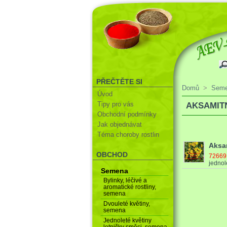
PŘEČTĚTE SI
Domů
>
Sem
Úvod
Tipy pro vás
AKSAMIT
Obchodní podmínky
Jak objednávat
Téma choroby rostlin
Aksam
OBCHOD
7266
jednol
Semena
Bylinky, léčivé a
aromatické rostliny,
semena
Dvouleté květiny,
semena
Jednoleté květiny
letničky směsi, semena