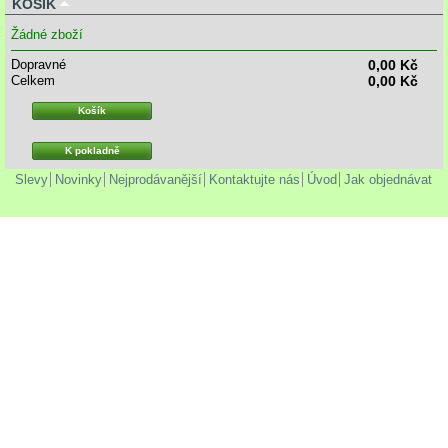
KOŠÍK
Žádné zboží
Dopravné
0,00 Kč
Celkem
0,00 Kč
Košík
K pokladně
Slevy
Novinky
Nejprodávanější
Kontaktujte nás
Úvod
Jak objednávat