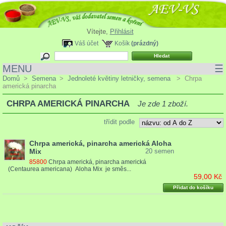
Vítejte,
Přihlásit
Váš účet
Košík
(prázdný)
MENU
☰
Domů
>
Semena
>
Jednoleté květiny letničky, semena
>
Chrpa
americká pinarcha
CHRPA AMERICKÁ PINARCHA
Je zde 1 zboží.
třídit podle
Chrpa americká, pinarcha americká Aloha
Mix
20 semen
85800
Chrpa americká, pinarcha americká
(Centaurea americana) Aloha Mix je směs...
59,00 Kč
Přidat do košíku