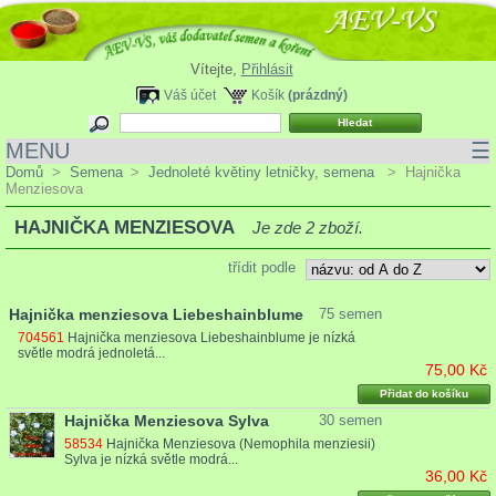
Vítejte,
Přihlásit
Váš účet
Košík
(prázdný)
MENU
☰
Domů
>
Semena
>
Jednoleté květiny letničky, semena
>
Hajnička
Menziesova
HAJNIČKA MENZIESOVA
Je zde 2 zboží.
třídit podle
Hajnička menziesova Liebeshainblume
75 semen
704561
Hajnička menziesova Liebeshainblume je nízká
světle modrá jednoletá...
75,00 Kč
Přidat do košíku
Hajnička Menziesova Sylva
30 semen
58534
Hajnička Menziesova (Nemophila menziesii)
Sylva je nízká světle modrá...
36,00 Kč