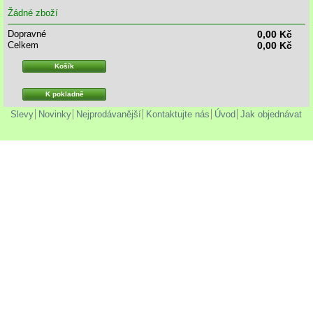
Žádné zboží
Dopravné
0,00 Kč
Celkem
0,00 Kč
Košík
K pokladně
Slevy
Novinky
Nejprodávanější
Kontaktujte nás
Úvod
Jak objednávat