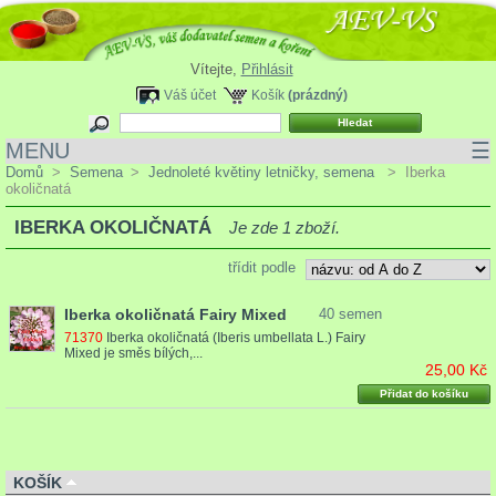
Vítejte,
Přihlásit
Váš účet
Košík
(prázdný)
MENU
☰
Domů
>
Semena
>
Jednoleté květiny letničky, semena
>
Iberka
okoličnatá
IBERKA OKOLIČNATÁ
Je zde 1 zboží.
třídit podle
Iberka okoličnatá Fairy Mixed
40 semen
71370
Iberka okoličnatá (Iberis umbellata L.) Fairy
Mixed je směs bílých,...
25,00 Kč
Přidat do košíku
KOŠÍK