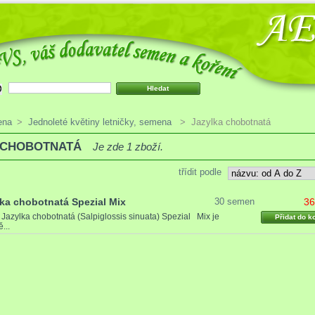
ena
>
Jednoleté květiny letničky, semena
>
Jazylka chobotnatá
 CHOBOTNATÁ
Je zde 1 zboží.
třídit podle
ka chobotnatá Spezial Mix
30 semen
36
0
Jazylka chobotnatá (Salpiglossis sinuata) Spezial Mix je
Přidat do k
...