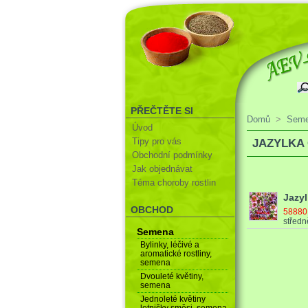
PŘEČTĚTE SI
Domů
>
Sem
Úvod
Tipy pro vás
JAZYLKA
Obchodní podmínky
Jak objednávat
Téma choroby rostlin
Jazyl
OBCHOD
5888
středně
Semena
Bylinky, léčivé a
aromatické rostliny,
semena
Dvouleté květiny,
semena
Jednoleté květiny
letničky směsi, semena