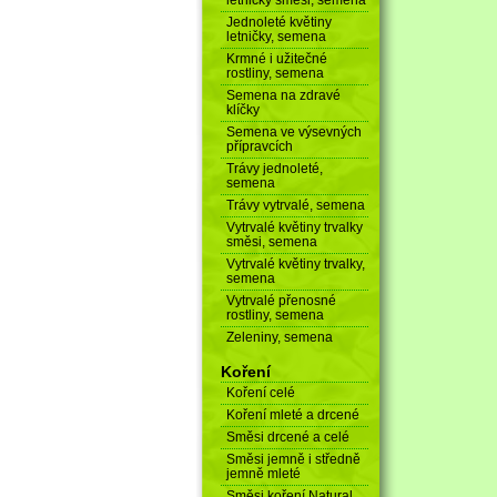
Jednoleté květiny
letničky, semena
Krmné i užitečné
rostliny, semena
Semena na zdravé
klíčky
Semena ve výsevných
přípravcích
Trávy jednoleté,
semena
Trávy vytrvalé, semena
Vytrvalé květiny trvalky
směsi, semena
Vytrvalé květiny trvalky,
semena
Vytrvalé přenosné
rostliny, semena
Zeleniny, semena
Koření
Koření celé
Koření mleté a drcené
Směsi drcené a celé
Směsi jemně i středně
jemně mleté
Směsi koření Natural