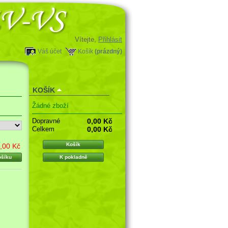
Vítejte,
Přihlásit
Váš účet
Košík
(prázdný)
KOŠÍK
Žádné zboží
Dopravné
0,00 Kč
Celkem
0,00 Kč
Košík
,00 Kč
ošíku
K pokladně