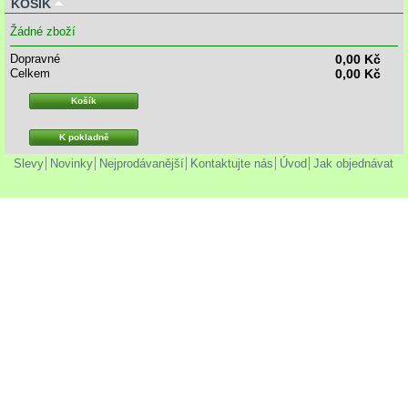
KOŠÍK
Žádné zboží
Dopravné
0,00 Kč
Celkem
0,00 Kč
Košík
K pokladně
Slevy
Novinky
Nejprodávanější
Kontaktujte nás
Úvod
Jak objednávat