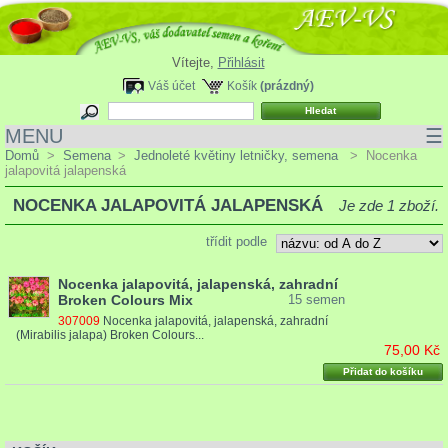
Vítejte,
Přihlásit
Váš účet
Košík
(prázdný)
MENU
☰
Domů
>
Semena
>
Jednoleté květiny letničky, semena
>
Nocenka
jalapovitá jalapenská
NOCENKA JALAPOVITÁ JALAPENSKÁ
Je zde 1 zboží.
třídit podle
Nocenka jalapovitá, jalapenská, zahradní
Broken Colours Mix
15 semen
307009
Nocenka jalapovitá, jalapenská, zahradní
(Mirabilis jalapa) Broken Colours...
75,00 Kč
Přidat do košíku