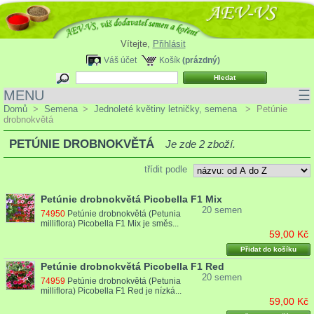
Vítejte,
Přihlásit
Váš účet
Košík
(prázdný)
MENU
☰
Domů
>
Semena
>
Jednoleté květiny letničky, semena
>
Petúnie
drobnokvětá
PETÚNIE DROBNOKVĚTÁ
Je zde 2 zboží.
třídit podle
Petúnie drobnokvětá Picobella F1 Mix
20 semen
74950
Petúnie drobnokvětá (Petunia
milliflora) Picobella F1 Mix je směs...
59,00 Kč
Přidat do košíku
Petúnie drobnokvětá Picobella F1 Red
20 semen
74959
Petúnie drobnokvětá (Petunia
milliflora) Picobella F1 Red je nízká...
59,00 Kč