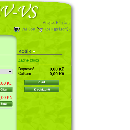
Vítejte,
Přihlásit
Váš účet
Košík
(prázdný)
KOŠÍK
Žádné zboží
Dopravné
0,00 Kč
Celkem
0,00 Kč
Košík
,00 Kč
ošíku
K pokladně
,00 Kč
ošíku