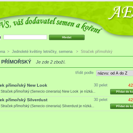
ena
>
Jednoleté květiny letničky, semena
>
Straček přímořský
 PŘÍMOŘSKÝ
Je zde 2 zboží.
třídit podle
ček přímořský New Look
30 pelet
42
3
Straček přímořský (Senecio cineraria) New Look je nízká...
Přidat do k
ek přímořský Silverdust
30 pelet
42
1
Straček přímořský (Senecio cineraria) Silverdust je nízká...
Přidat do k