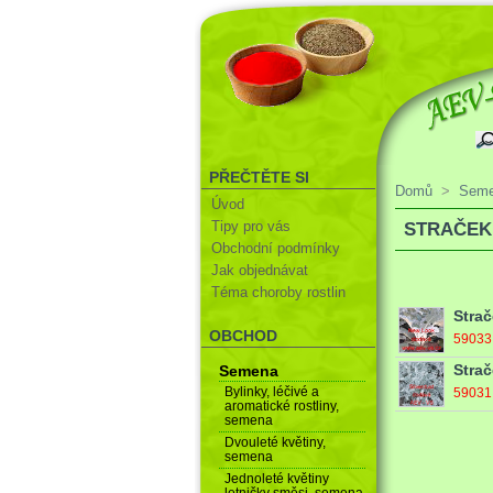
PŘEČTĚTE SI
Domů
>
Sem
Úvod
Tipy pro vás
STRAČEK
Obchodní podmínky
Jak objednávat
Téma choroby rostlin
Stra
OBCHOD
5903
Strač
Semena
Bylinky, léčivé a
5903
aromatické rostliny,
semena
Dvouleté květiny,
semena
Jednoleté květiny
letničky směsi, semena