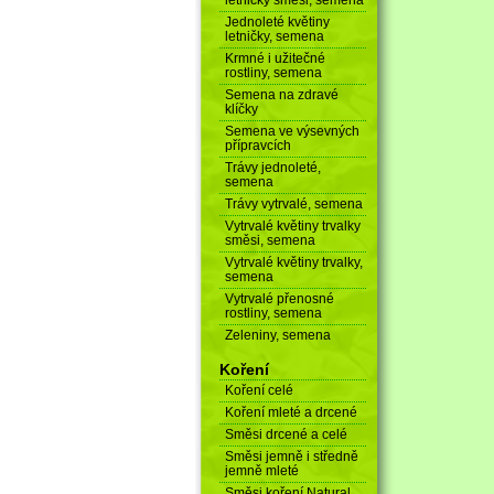
Jednoleté květiny
letničky, semena
Krmné i užitečné
rostliny, semena
Semena na zdravé
klíčky
Semena ve výsevných
přípravcích
Trávy jednoleté,
semena
Trávy vytrvalé, semena
Vytrvalé květiny trvalky
směsi, semena
Vytrvalé květiny trvalky,
semena
Vytrvalé přenosné
rostliny, semena
Zeleniny, semena
Koření
Koření celé
Koření mleté a drcené
Směsi drcené a celé
Směsi jemně i středně
jemně mleté
Směsi koření Natural