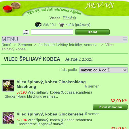
Vítejte,
Přihlásit
Váš účet
Košík
(prázdný)
MENU
☰
Domů
>
Semena
>
Jednoleté květiny letničky, semena
>
Vilec
šplhavý kobea
VILEC ŠPLHAVÝ KOBEA
Je zde 2 zboží.
třídit podle
Vilec šplhavý, kobea Glockenklang
Mischung
6 semen
57190
Vilec šplhavý, kobea (Cobaea scandens)
Glockenklang Mischung je směs...
32,00 Kč
Přidat do košíku
Vilec šplhavý, kobea Glockenrebe
6 semen
57194
Vilec šplhavý, kobea (Cobaea scandens)
Glockenrebe je vysoká fialově...
32,00 Kč