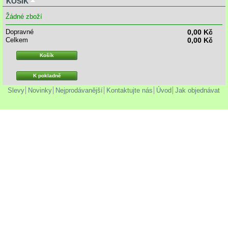
KOŠÍK
Žádné zboží
Dopravné
0,00 Kč
Celkem
0,00 Kč
Košík
K pokladně
Slevy
Novinky
Nejprodávanější
Kontaktujte nás
Úvod
Jak objednávat