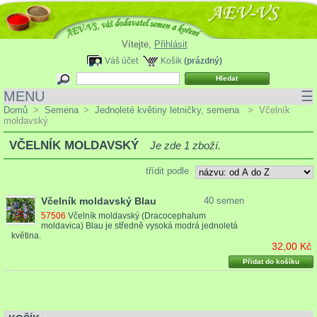
Vítejte,
Přihlásit
Váš účet
Košík
(prázdný)
MENU
☰
Domů
>
Semena
>
Jednoleté květiny letničky, semena
>
Včelník
moldavský
VČELNÍK MOLDAVSKÝ
Je zde 1 zboží.
třídit podle
Včelník moldavský Blau
40 semen
57506
Včelník moldavský (Dracocephalum
moldavica) Blau je středně vysoká modrá jednoletá
květina.
32,00 Kč
Přidat do košíku