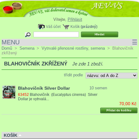
Vítejte,
Přihlásit
Váš účet
Košík
(prázdný)
MENU
☰
Domů
>
Semena
>
Vytrvalé přenosné rostliny, semena
>
Blahovičník
zkřížený
BLAHOVIČNÍK ZKŘÍŽENÝ
Je zde 1 zboží.
třídit podle
Blahovičník Silver Dollar
10 semen
63452
Blahovičník (Eucalyptus cinerea) Silver
Dollar je vytrvalá...
70,00 Kč
Přidat do košíku
KOŠÍK