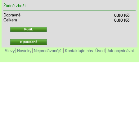
Žádné zboží
Dopravné
0,00 Kč
Celkem
0,00 Kč
Košík
K pokladně
Slevy
Novinky
Nejprodávanější
Kontaktujte nás
Úvod
Jak objednávat