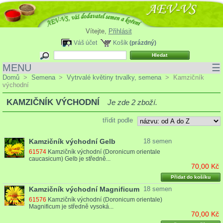
Vítejte,
Přihlásit
Váš účet
Košík
(prázdný)
MENU
☰
Domů
>
Semena
>
Vytrvalé květiny trvalky, semena
>
Kamzičník
východní
KAMZIČNÍK VÝCHODNÍ
Je zde 2 zboží.
třídit podle
Kamzičník východní Gelb
18 semen
61574
Kamzičník východní (Doronicum orientale
caucasicum) Gelb je středně...
70,00 Kč
Přidat do košíku
Kamzičník východní Magnificum
18 semen
61576
Kamzičník východní (Doronicum orientale)
Magnificum je středně vysoká...
70,00 Kč