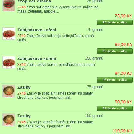
Yzop nať drcená
25 gramů
2245
Yzop nať drcená je vysoce kvalitní koření na
masa, zeleninu, nápoje,...
25,00 Kč
Přidat do košíku
Zabijačkové koření
75 gramů
2742
Zabijačkové koření je ostřejší šedozelená
směs...
59,00 Kč
Přidat do košíku
Zabijačkové koření
150 gramů
3742
Zabijačkové koření je ostřejší šedozelená
směs...
84,00 Kč
Přidat do košíku
Zaziky
75 gramů
2745
Zaziky je speciální směs koření na saláty,
strouhané okurky s jogurtem, atd.
60,00 Kč
Přidat do košíku
Zaziky
150 gramů
3745
Zaziky je speciální směs koření na saláty,
strouhané okurky s jogurtem, atd.
110,00 Kč