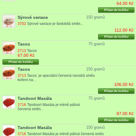
64,00 Kč
Přidat do košíku
Sýrové variace
150 gramů
3702
Sýrové variace je šedobílá směs...
112,00 Kč
Přidat do košíku
Tacos
75 gramů
2713
Tacos
67,00 Kč
Přidat do košíku
Tacos
150 gramů
3713
Tacos je speciální červená neostrá směs
koření na...
106,00 Kč
Přidat do košíku
Tandoori Masála
75 gramů
2716
Tandoori Masála je mírně pálivá
červená směs...
87,00 Kč
Přidat do košíku
Tandoori Masála
150 gramů
3716
Tandoori Masála je mírně pálivá červená směs