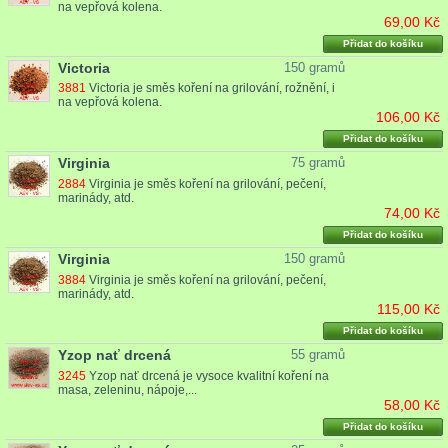
na vepřová kolena.
69,00 Kč
Přidat do košíku
Victoria
150 gramů
3881
Victoria je směs koření na grilování, rožnění, i
na vepřová kolena.
106,00 Kč
Přidat do košíku
Virginia
75 gramů
2884
Virginia je směs koření na grilování, pečení,
marinády, atd.
74,00 Kč
Přidat do košíku
Virginia
150 gramů
3884
Virginia je směs koření na grilování, pečení,
marinády, atd.
115,00 Kč
Přidat do košíku
Yzop nať drcená
55 gramů
3245
Yzop nať drcená je vysoce kvalitní koření na
masa, zeleninu, nápoje,...
58,00 Kč
Přidat do košíku