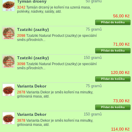
Tymián drcený
50 gramů
3242
Tymián drcený je koření na uzená masa,
polévky, nádivky, saláty, atd.
56,00 Kč
Přidat do košíku
Tzatziki (zaziky)
75 gramů
2098
Tzatziki Natural Product (zaziky) je speciální
směs přírodních...
71,00 Kč
Přidat do košíku
Tzatziki (zaziky)
150 gramů
3098
Tzatziki Natural Product (zaziky) je speciální
směs přírodních...
120,00 Kč
Přidat do košíku
Varianta Dekor
75 gramů
2878
Varianta Dekor je směs koření na minutky,
grilovaná masa, atd.
73,00 Kč
Přidat do košíku
Varianta Dekor
150 gramů
3878
Varianta Dekor je směs koření na minutky,
grilovaná masa, atd.
114,00 Kč