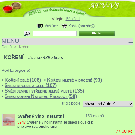
Vítejte,
Přihlásit
Váš účet
Košík
(prázdný)
MENU
☰
Domů
>
Koření
KOŘENÍ
Je zde 439 zboží.
Podkategorie:
•
Koření celé (106)
•
Koření mleté a drcené (93)
•
Směsi drcené a celé (107)
•
Směsi jemně i středně jemně mleté (135)
•
Směsi koření Natural Product (58)
třídit podle
Svařené víno instantní
150 gramů
3947
Svařené víno instantní je směs sloužící k
přípravě svařeného vína
77,00 Kč