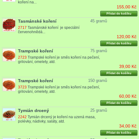
koření na...
155,00 Kč
Přidat do košíku
Tasmánské koření
45 gramů
2717
Tasmánské koření je speciální
červenohnědá...
120,00 Kč
Přidat do košíku
Trampské koření
75 gramů
2723
Trampské koření je směs koření na pečení,
grilování, omelety, atd.
39,00 Kč
Přidat do košíku
Trampské koření
150 gramů
3723
Trampské koření je směs koření na pečení,
grilování, omelety, atd.
60,00 Kč
Přidat do košíku
Tymián drcený
25 gramů
2242
Tymián drcený je koření na uzená masa,
polévky, nádivky, saláty, atd.
34,00 Kč
Přidat do košíku