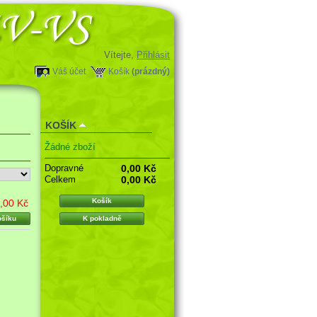
Vítejte,
Přihlásit
Váš účet
Košík
(prázdný)
KOŠÍK
Žádné zboží
Dopravné
0,00 Kč
Celkem
0,00 Kč
Košík
,00 Kč
ošíku
K pokladně