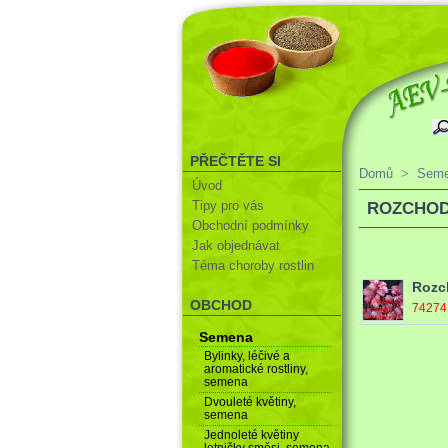
PŘEČTĚTE SI
Domů
>
Sem
Úvod
Tipy pro vás
ROZCHOD
Obchodní podmínky
Jak objednávat
Téma choroby rostlin
Rozc
OBCHOD
7427
Semena
Bylinky, léčivé a
aromatické rostliny,
semena
Dvouleté květiny,
semena
Jednoleté květiny
letničky směsi, semena