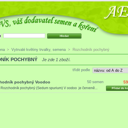
ena
>
Vytrvalé květiny trvalky, semena
>
Rozchodník pochybný
NÍK POCHYBNÝ
Je zde 1 zboží.
třídit podle
hodník pochybný Voodoo
50 semen
59
4
Rozchodník pochybný (Sedum spurium) V oodoo je červeně...
Přidat do k