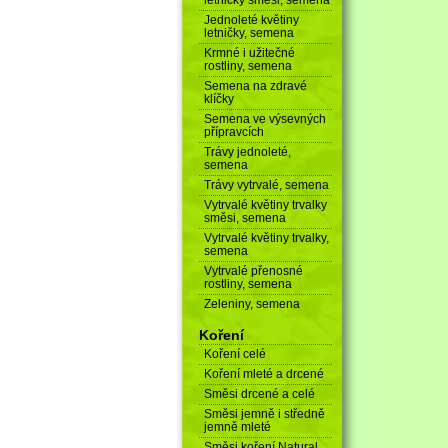
Jednoleté květiny
letničky, semena
Krmné i užitečné
rostliny, semena
Semena na zdravé
klíčky
Semena ve výsevných
přípravcích
Trávy jednoleté,
semena
Trávy vytrvalé, semena
Vytrvalé květiny trvalky
směsi, semena
Vytrvalé květiny trvalky,
semena
Vytrvalé přenosné
rostliny, semena
Zeleniny, semena
Koření
Koření celé
Koření mleté a drcené
Směsi drcené a celé
Směsi jemně i středně
jemně mleté
Směsi koření Natural