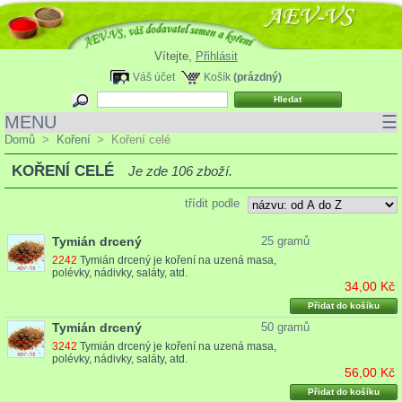
Vítejte,
Přihlásit
Váš účet
Košík
(prázdný)
MENU
☰
Domů
>
Koření
>
Koření celé
KOŘENÍ CELÉ
Je zde 106 zboží.
třídit podle
Tymián drcený
25 gramů
2242
Tymián drcený je koření na uzená masa,
polévky, nádivky, saláty, atd.
34,00 Kč
Přidat do košíku
Tymián drcený
50 gramů
3242
Tymián drcený je koření na uzená masa,
polévky, nádivky, saláty, atd.
56,00 Kč
Přidat do košíku