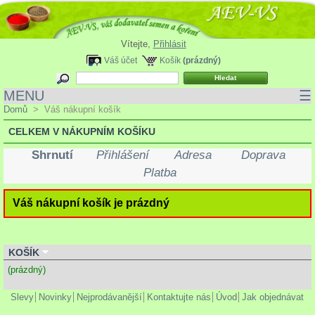
Vítejte,
Přihlásit
Váš účet
Košík
(prázdný)
MENU
☰
Domů
>
Váš nákupní košík
CELKEM V NÁKUPNÍM KOŠÍKU
Shrnutí
Přihlášení
Adresa
Doprava
Platba
Váš nákupní košík je prázdný
KOŠÍK
(prázdný)
Slevy
Novinky
Nejprodávanější
Kontaktujte nás
Úvod
Jak objednávat