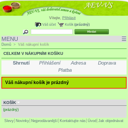
Vítejte,
Přihlásit
Váš účet
Košík
(prázdný)
MENU
☰
Domů
>
Váš nákupní košík
CELKEM V NÁKUPNÍM KOŠÍKU
Shrnutí
Přihlášení
Adresa
Doprava
Platba
Váš nákupní košík je prázdný
KOŠÍK
(prázdný)
Slevy
Novinky
Nejprodávanější
Kontaktujte nás
Úvod
Jak objednávat