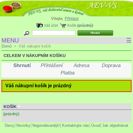
Vítejte,
Přihlásit
Váš účet
Košík
(prázdný)
MENU
☰
Domů
>
Váš nákupní košík
CELKEM V NÁKUPNÍM KOŠÍKU
Shrnutí
Přihlášení
Adresa
Doprava
Platba
Váš nákupní košík je prázdný
KOŠÍK
(prázdný)
Slevy
Novinky
Nejprodávanější
Kontaktujte nás
Úvod
Jak objednávat