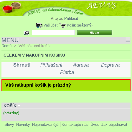
Vítejte,
Přihlásit
Váš účet
Košík
(prázdný)
MENU
☰
Domů
>
Váš nákupní košík
CELKEM V NÁKUPNÍM KOŠÍKU
Shrnutí
Přihlášení
Adresa
Doprava
Platba
Váš nákupní košík je prázdný
KOŠÍK
(prázdný)
Slevy
Novinky
Nejprodávanější
Kontaktujte nás
Úvod
Jak objednávat