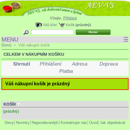
Vítejte,
Přihlásit
Váš účet
Košík
(prázdný)
MENU
☰
Domů
>
Váš nákupní košík
CELKEM V NÁKUPNÍM KOŠÍKU
Shrnutí
Přihlášení
Adresa
Doprava
Platba
Váš nákupní košík je prázdný
KOŠÍK
(prázdný)
Slevy
Novinky
Nejprodávanější
Kontaktujte nás
Úvod
Jak objednávat