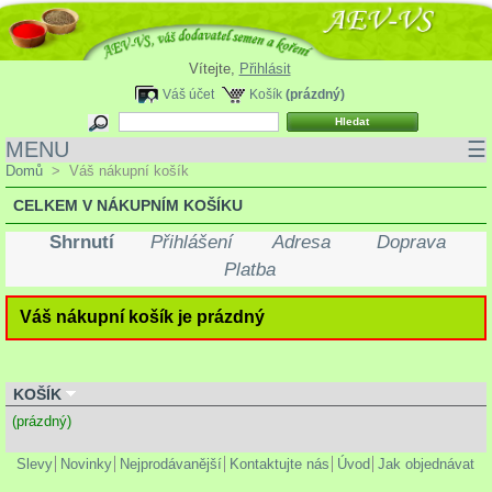
Vítejte,
Přihlásit
Váš účet
Košík
(prázdný)
MENU
☰
Domů
>
Váš nákupní košík
CELKEM V NÁKUPNÍM KOŠÍKU
Shrnutí
Přihlášení
Adresa
Doprava
Platba
Váš nákupní košík je prázdný
KOŠÍK
(prázdný)
Slevy
Novinky
Nejprodávanější
Kontaktujte nás
Úvod
Jak objednávat