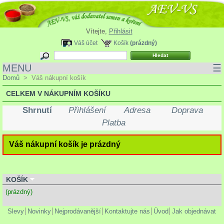
Vítejte,
Přihlásit
Váš účet
Košík
(prázdný)
MENU
☰
Domů
>
Váš nákupní košík
CELKEM V NÁKUPNÍM KOŠÍKU
Shrnutí
Přihlášení
Adresa
Doprava
Platba
Váš nákupní košík je prázdný
KOŠÍK
(prázdný)
Slevy
Novinky
Nejprodávanější
Kontaktujte nás
Úvod
Jak objednávat