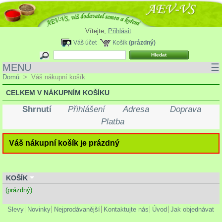
Vítejte,
Přihlásit
Váš účet
Košík
(prázdný)
MENU
☰
Domů
>
Váš nákupní košík
CELKEM V NÁKUPNÍM KOŠÍKU
Shrnutí
Přihlášení
Adresa
Doprava
Platba
Váš nákupní košík je prázdný
KOŠÍK
(prázdný)
Slevy
Novinky
Nejprodávanější
Kontaktujte nás
Úvod
Jak objednávat