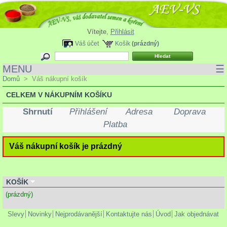
Vítejte,
Přihlásit
Váš účet
Košík
(prázdný)
MENU
☰
Domů
>
Váš nákupní košík
CELKEM V NÁKUPNÍM KOŠÍKU
Shrnutí
Přihlášení
Adresa
Doprava
Platba
Váš nákupní košík je prázdný
KOŠÍK
(prázdný)
Slevy
Novinky
Nejprodávanější
Kontaktujte nás
Úvod
Jak objednávat