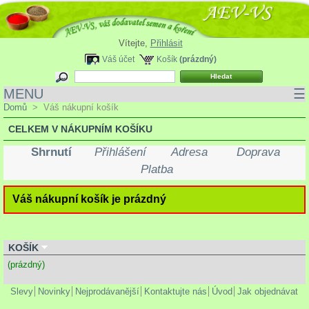
Vítejte,
Přihlásit
Váš účet
Košík
(prázdný)
MENU
☰
Domů
>
Váš nákupní košík
CELKEM V NÁKUPNÍM KOŠÍKU
Shrnutí
Přihlášení
Adresa
Doprava
Platba
Váš nákupní košík je prázdný
KOŠÍK
(prázdný)
Slevy
Novinky
Nejprodávanější
Kontaktujte nás
Úvod
Jak objednávat