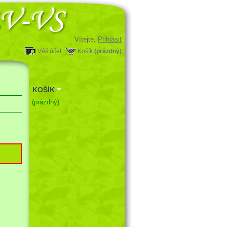
Vítejte,
Přihlásit
Váš účet
Košík
(prázdný)
KOŠÍK
(prázdný)