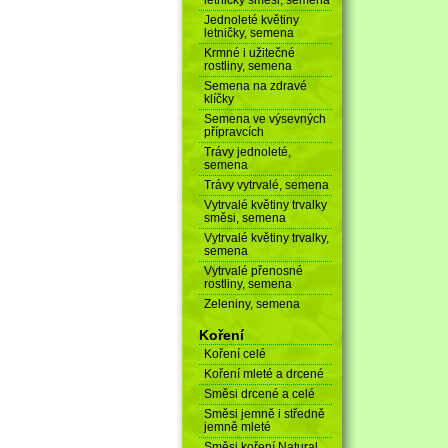
Jednoleté květiny
letničky, semena
Krmné i užitečné
rostliny, semena
Semena na zdravé
klíčky
Semena ve výsevných
přípravcích
Trávy jednoleté,
semena
Trávy vytrvalé, semena
Vytrvalé květiny trvalky
směsi, semena
Vytrvalé květiny trvalky,
semena
Vytrvalé přenosné
rostliny, semena
Zeleniny, semena
Koření
Koření celé
Koření mleté a drcené
Směsi drcené a celé
Směsi jemně i středně
jemně mleté
Směsi koření Natural