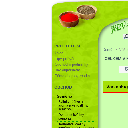
PŘEČTĚTE SI
Domů
>
Váš 
Úvod
CELKEM V 
Tipy pro vás
Obchodní podmínky
S
Jak objednávat
Téma choroby rostlin
Váš nákup
OBCHOD
Semena
Bylinky, léčivé a
aromatické rostliny,
semena
Dvouleté květiny,
semena
Jednoleté květiny
letničky směsi, semena