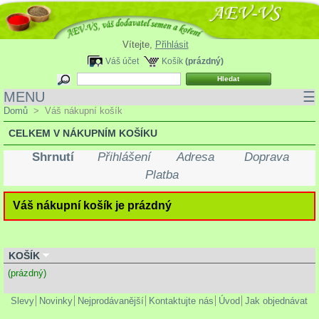
Vítejte,
Přihlásit
Váš účet
Košík
(prázdný)
MENU
☰
Domů
>
Váš nákupní košík
CELKEM V NÁKUPNÍM KOŠÍKU
Shrnutí
Přihlášení
Adresa
Doprava
Platba
Váš nákupní košík je prázdný
KOŠÍK
(prázdný)
Slevy
Novinky
Nejprodávanější
Kontaktujte nás
Úvod
Jak objednávat