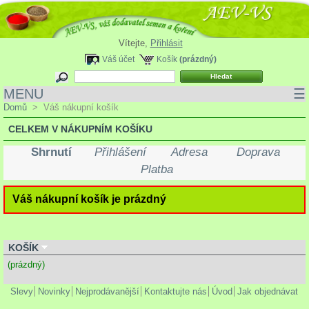
Vítejte,
Přihlásit
Váš účet
Košík
(prázdný)
MENU
☰
Domů
>
Váš nákupní košík
CELKEM V NÁKUPNÍM KOŠÍKU
Shrnutí
Přihlášení
Adresa
Doprava
Platba
Váš nákupní košík je prázdný
KOŠÍK
(prázdný)
Slevy
Novinky
Nejprodávanější
Kontaktujte nás
Úvod
Jak objednávat