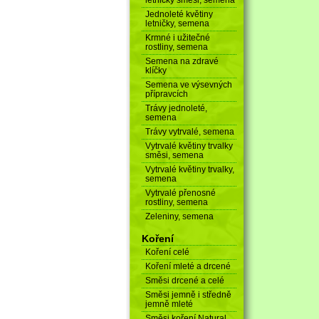
Jednoleté květiny
letničky, semena
Krmné i užitečné
rostliny, semena
Semena na zdravé
klíčky
Semena ve výsevných
přípravcích
Trávy jednoleté,
semena
Trávy vytrvalé, semena
Vytrvalé květiny trvalky
směsi, semena
Vytrvalé květiny trvalky,
semena
Vytrvalé přenosné
rostliny, semena
Zeleniny, semena
Koření
Koření celé
Koření mleté a drcené
Směsi drcené a celé
Směsi jemně i středně
jemně mleté
Směsi koření Natural