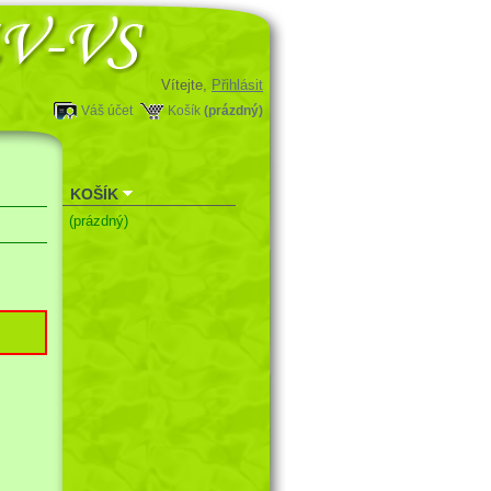
Vítejte,
Přihlásit
Váš účet
Košík
(prázdný)
KOŠÍK
(prázdný)