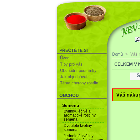
PŘEČTĚTE SI
Domů
>
Váš 
Úvod
CELKEM V 
Tipy pro vás
Obchodní podmínky
S
Jak objednávat
Téma choroby rostlin
Váš nákup
OBCHOD
Semena
Bylinky, léčivé a
aromatické rostliny,
semena
Dvouleté květiny,
semena
Jednoleté květiny
letničky směsi, semena