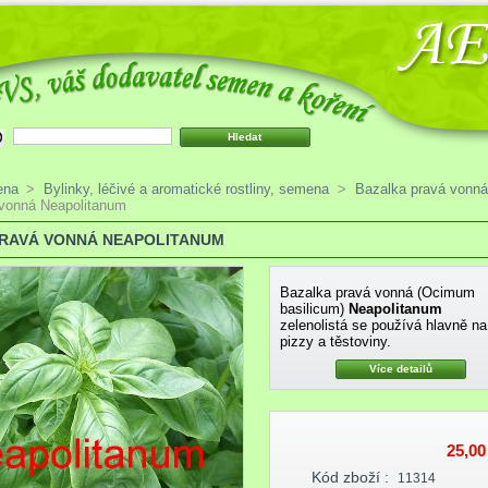
ena
>
Bylinky, léčivé a aromatické rostliny, semena
>
Bazalka pravá vonná
 vonná Neapolitanum
RAVÁ VONNÁ NEAPOLITANUM
Bazalka pravá vonná (Ocimum
basilicum)
Neapolitanum
zelenolistá se používá hlavně na
pizzy a těstoviny.
Více detailů
25,00
Kód zboží :
11314