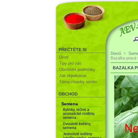
PŘEČTĚTE SI
Domů
>
Sem
Úvod
Bazalka pravá
Tipy pro vás
BAZALKA P
Obchodní podmínky
Jak objednávat
Téma choroby rostlin
OBCHOD
Semena
Bylinky, léčivé a
aromatické rostliny,
semena
Dvouleté květiny,
semena
Jednoleté květiny
letničky směsi, semena