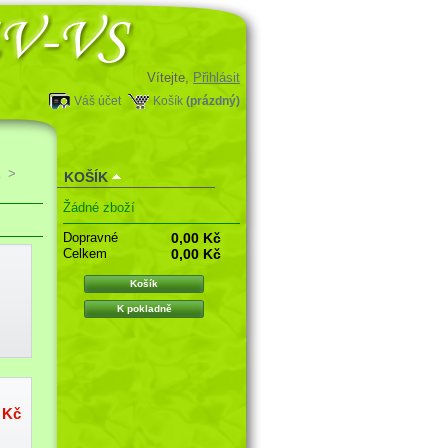
Vítejte,
Přihlásit
Váš účet
Košík
(prázdný)
>
KOŠÍK
Žádné zboží
Dopravné
0,00 Kč
Celkem
0,00 Kč
Košík
K pokladně
 Kč