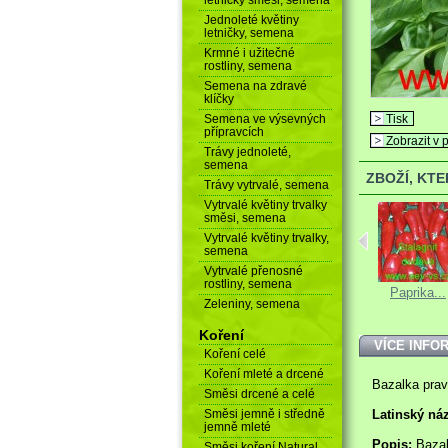
Jednoleté květiny
letničky, semena
Krmné i užitečné
rostliny, semena
Semena na zdravé
klíčky
Semena ve výsevných
Tisk
přípravcích
Zobrazit v p
Trávy jednoleté,
semena
ZBOŽÍ, KT
Trávy vytrvalé, semena
Vytrvalé květiny trvalky
směsi, semena
Vytrvalé květiny trvalky,
semena
Vytrvalé přenosné
rostliny, semena
Hrách setý...
Rajče...
Paprika...
Zeleniny, semena
Koření
VÍCE INFO
Koření celé
Koření mleté a drcené
Bazalka pra
Směsi drcené a celé
Směsi jemně i středně
Latinský ná
jemně mleté
Popis:
Baza
Směsi koření Natural