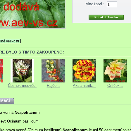
Množství :
lné velikosti
ERÉ BYLO S TÍMTO ZAKOUPENO:
Česnek medvědí
Rajče...
Aksamitník...
Orlíček...
RMACÍ
vá vonná
Neapolitanum
zev:
Ocimum basilicum
lka pravá vonná (Ocimum basilicum)
Neapolitanum
je asi 50 centimetrů vys