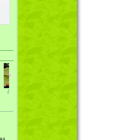
Ačokča...
Kozlíček...
Hledík větší...
oká