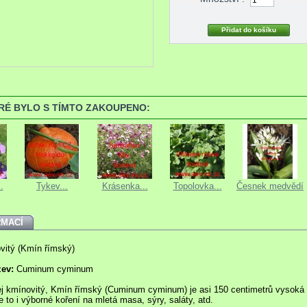
ERÉ BYLO S TÍMTO ZAKOUPENO:
.
Tykev...
Krásenka...
Topolovka...
Česnek medvědí
RMACÍ
vitý (Kmín římský)
zev:
Cuminum cyminum
j kmínovitý, Kmín římský (Cuminum cyminum) je asi 150 centimetrů vysoká
e to i výborné koření na mletá masa, sýry, saláty, atd.