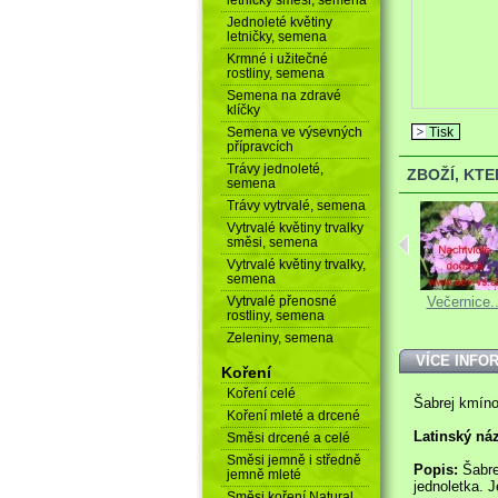
Jednoleté květiny
letničky, semena
Krmné i užitečné
rostliny, semena
Semena na zdravé
klíčky
Semena ve výsevných
Tisk
přípravcích
Trávy jednoleté,
ZBOŽÍ, KT
semena
Trávy vytrvalé, semena
Vytrvalé květiny trvalky
směsi, semena
Vytrvalé květiny trvalky,
semena
Vytrvalé přenosné
Kysala...
Bazalka...
Večernice..
rostliny, semena
Zeleniny, semena
VÍCE INFO
Koření
Koření celé
Šabrej kmíno
Koření mleté a drcené
Latinský ná
Směsi drcené a celé
Směsi jemně i středně
Popis:
Šabre
jemně mleté
jednoletka. J
Směsi koření Natural