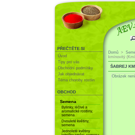
PŘEČTĚTE SI
Domů
>
Sem
Úvod
kmínovitý (Kmí
Tipy pro vás
ŠABREJ KM
Obchodní podmínky
Jak objednávat
Obrázek nen
Téma choroby rostlin
OBCHOD
Semena
Bylinky, léčivé a
aromatické rostliny,
semena
Dvouleté květiny,
semena
Jednoleté květiny
letničky směsi, semena