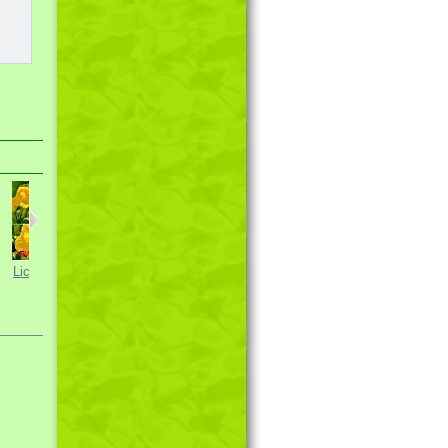
Lichořeřišni...
Lagenárie...
Hlaváček...