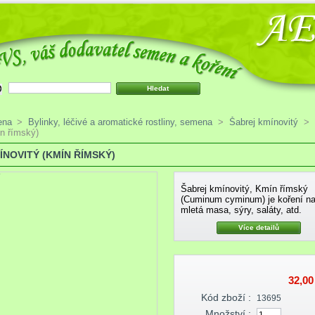
ena
>
Bylinky, léčivé a aromatické rostliny, semena
>
Šabrej kmínovitý
>
n římský)
ÍNOVITÝ (KMÍN ŘÍMSKÝ)
í
Šabrej kmínovitý, Kmín římský
(Cuminum cyminum) je koření n
mletá masa, sýry, saláty, atd.
Více detailů
32,00
Kód zboží :
13695
Množství :