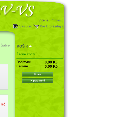
Vítejte,
Přihlásit
Váš účet
Košík
(prázdný)
Šabrej
KOŠÍK
Žádné zboží
Dopravné
0,00 Kč
Celkem
0,00 Kč
a
Košík
K pokladně
 Kč