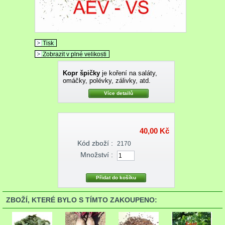
Tisk
Zobrazit v plné velikosti
Kopr špičky
je koření na saláty,
omáčky, polévky, zálivky, atd.
Více detailů
40,00 Kč
Kód zboží :
2170
Množství :
ZBOŽÍ, KTERÉ BYLO S TÍMTO ZAKOUPENO: