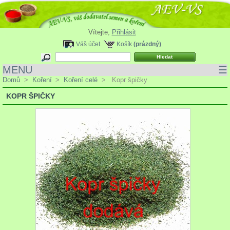
Vítejte,
Přihlásit
Váš účet
Košík
(prázdný)
MENU
☰
Domů
>
Koření
>
Koření celé
>
Kopr špičky
KOPR ŠPIČKY