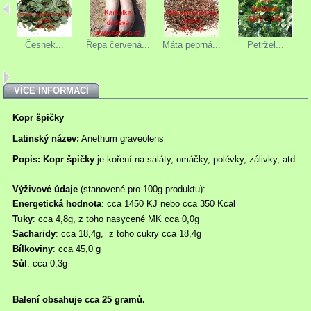
Česnek...
Řepa červená...
Máta peprná...
Petržel...
VÍCE INFORMACÍ
Kopr špičky
Latinský název:
Anethum graveolens
Popis: Kopr špičky
je koření na saláty, omáčky, polévky, zálivky, atd.
Výživové údaje
(
stanovené
pro 100g produktu):
Energetická hodnota
: cca 1450 KJ nebo cca 350 Kcal
Tuky
: cca 4,8g, z toho nasycené MK cca 0,0g
Sacharidy
: cca 18,4g, z toho cukry cca 18,4g
Bílkoviny
: cca 45,0 g
Sůl
: cca 0,3g
Balení obsahuje cca 25 gramů.