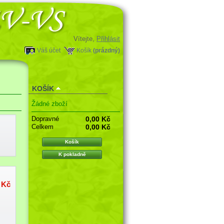
Vítejte,
Přihlásit
Váš účet
Košík
(prázdný)
KOŠÍK
Žádné zboží
Dopravné
0,00 Kč
Celkem
0,00 Kč
Košík
K pokladně
 Kč