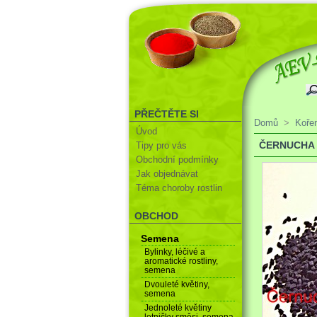
PŘEČTĚTE SI
Domů
>
Koře
Úvod
ČERNUCHA 
Tipy pro vás
Obchodní podmínky
Jak objednávat
Téma choroby rostlin
OBCHOD
Semena
Bylinky, léčivé a
aromatické rostliny,
semena
Dvouleté květiny,
semena
Jednoleté květiny
letničky směsi, semena