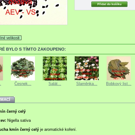
lné velikosti
ERÉ BYLO S TÍMTO ZAKOUPENO:
.
Česnek...
Salát...
Slaměnka...
Bobkový list...
RMACÍ
mín černý
celý
zev:
Nigella sativa
ucha kmín černý
celý
je aromatické koření.