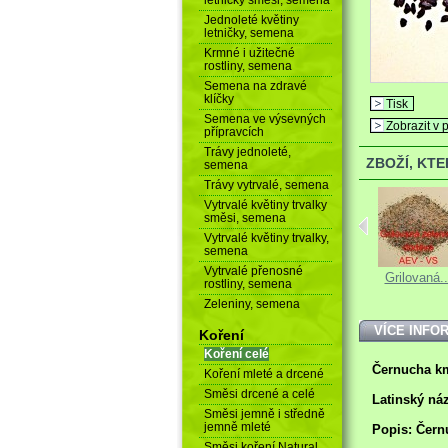
Jednoleté květiny
letničky, semena
Krmné i užitečné
rostliny, semena
Semena na zdravé
klíčky
Tisk
Semena ve výsevných
Zobrazit v p
přípravcích
Trávy jednoleté,
ZBOŽÍ, KT
semena
Trávy vytrvalé, semena
Vytrvalé květiny trvalky
směsi, semena
Vytrvalé květiny trvalky,
semena
Vytrvalé přenosné
Bergénie...
Okurka setá...
Grilovaná..
rostliny, semena
Zeleniny, semena
VÍCE INFO
Koření
Koření celé
Černucha k
Koření mleté a drcené
Směsi drcené a celé
Latinský ná
Směsi jemně i středně
jemně mleté
Popis: Čern
Směsi koření Natural