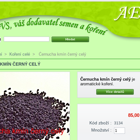
ní
>
Koření celé
>
Černucha kmín černý celý
KMÍN ČERNÝ CELÝ
Černucha kmín černý
celý
je
aromatické koření.
Více detailů
85,00
Kód zboží :
3134
Množství :