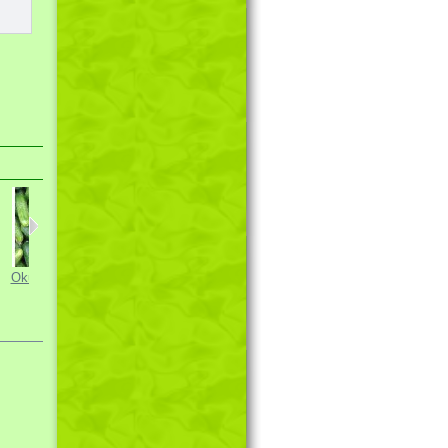
Okurka setá...
Mochyně...
Sedmikráska...