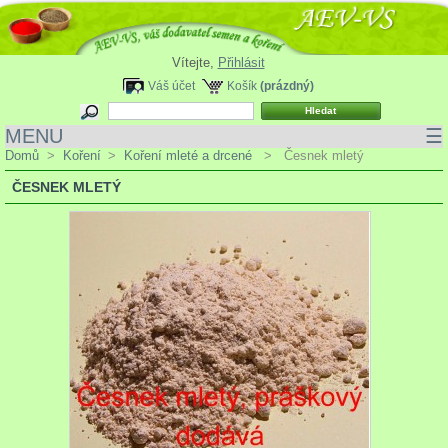
Vítejte,
Přihlásit
Váš účet
Košík
(prázdný)
MENU
☰
Domů
>
Koření
>
Koření mleté a drcené
>
Česnek mletý
ČESNEK MLETÝ