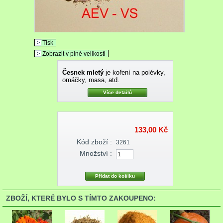
Tisk
Zobrazit v plné velikosti
Česnek mletý
je koření na polévky,
omáčky, masa, atd.
Více detailů
133,00 Kč
Kód zboží :
3261
Množství :
ZBOŽÍ, KTERÉ BYLO S TÍMTO ZAKOUPENO: