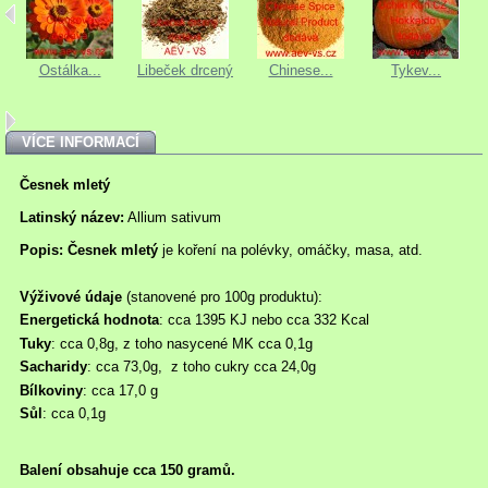
Ostálka...
Libeček drcený
Chinese...
Tykev...
VÍCE INFORMACÍ
Česnek mletý
Latinský název:
Allium sativum
Popis: Česnek mletý
je koření na polévky, omáčky, masa, atd.
Výživové údaje
(stanovené pro 100g produktu):
Energetická hodnota
: cca 1395 KJ nebo cca 332 Kcal
Tuky
: cca 0,8g, z toho nasycené MK cca 0,1g
Sacharidy
: cca 73,0g, z toho cukry cca 24,0g
Bílkoviny
: cca 17,0 g
Sůl
: cca 0,1g
Balení obsahuje cca 150 gramů.