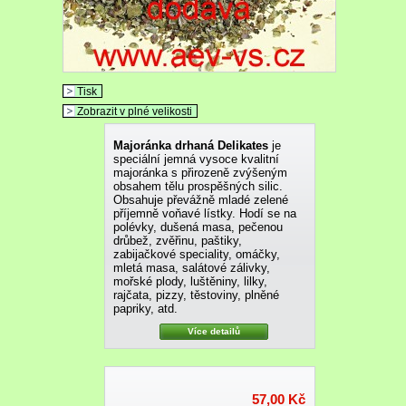
Tisk
Zobrazit v plné velikosti
Majoránka drhaná Delikates
je
speciální jemná vysoce kvalitní
majoránka s přirozeně zvýšeným
obsahem tělu prospěšných silic.
Obsahuje převážně mladé zelené
příjemně voňavé lístky. Hodí se na
polévky, dušená masa, pečenou
drůbež, zvěřinu, paštiky,
zabijačkové speciality, omáčky,
mletá masa, salátové zálivky,
mořské plody, luštěniny, lilky,
rajčata, pizzy, těstoviny, plněné
papriky, atd.
Více detailů
57,00 Kč