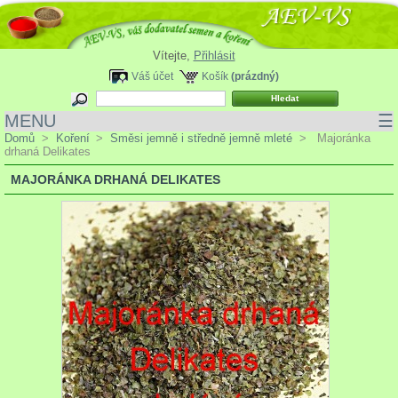
Vítejte,
Přihlásit
Váš účet
Košík
(prázdný)
MENU
☰
Domů
>
Koření
>
Směsi jemně i středně jemně mleté
>
Majoránka
drhaná Delikates
MAJORÁNKA DRHANÁ DELIKATES