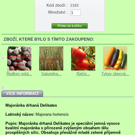
Kód zboží :
2183
Množství :
ZBOŽÍ, KTERÉ BYLO S TÍMTO ZAKOUPENO:
Ředkev setá...
Saturejka...
Rajče...
Tykev obecná...
VÍCE INFORMACÍ
Majoránka drhaná Delikates
Latinský název:
Majorana hortensis
Popis: Majoránka drhaná Delikates je speciální jemná vysoce
kvalitní majoránka s přirozeně zvýšeným obsahem tělu
prospěšných silic. Obsahuje převážně mladé zelené příjemně