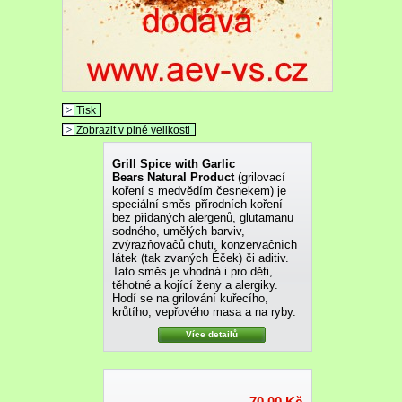
Tisk
Zobrazit v plné velikosti
Grill Spice with Garlic
Bears Natural Product
(grilovací
koření s medvědím česnekem) je
speciální směs přírodních koření
bez přidaných alergenů, glutamanu
sodného, umělých barviv,
zvýrazňovačů chuti, konzervačních
látek (tak zvaných Éček) či aditiv.
Tato směs je vhodná i pro děti,
těhotné a kojící ženy a alergiky.
Hodí se na grilování kuřecího,
krůtího, vepřového masa a na ryby.
Více detailů
70,00 Kč