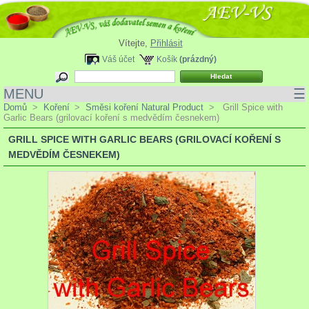
Vítejte,
Přihlásit
Váš účet
Košík
(prázdný)
MENU
☰
Domů
>
Koření
>
Směsi koření Natural Product
>
Grill Spice with
Garlic Bears (grilovací koření s medvědím česnekem)
GRILL SPICE WITH GARLIC BEARS (GRILOVACÍ KOŘENÍ S
MEDVĚDÍM ČESNEKEM)