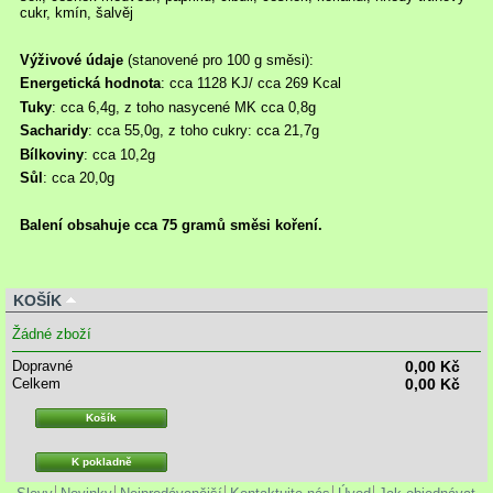
cukr, kmín, šalvěj
Výživové údaje
(stanovené pro 100 g směsi):
Energetická hodnota
: cca 1128 KJ/ cca 269 Kcal
Tuky
: cca 6,4g, z toho nasycené MK cca 0,8g
Sacharidy
: cca 55,0g, z toho cukry: cca 21,7g
Bílkoviny
: cca 10,2g
Sůl
: cca 20,0g
Balení obsahuje cca 75 gramů směsi koření.
KOŠÍK
Žádné zboží
Dopravné
0,00 Kč
Celkem
0,00 Kč
Košík
K pokladně