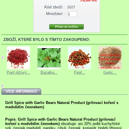
Kód zboží :
2027
Množství :
ZBOŽÍ, KTERÉ BYLO S TÍMTO ZAKOUPENO:
Pepř růžový...
Bazalka...
Pepř...
Garlic...
VÍCE INFORMACÍ
Grill Spice with Garlic Bears Natural Product
(grilovací koření s
medvědím česnekem)
Popis
:
Grill Spice with Garlic Bears Natural Product
(grilovací
koření s medvědím česnekem)
obsahuje: asi 20% jedlé kuchyňské
soli, česnek medvědí, papriku, cibuli, česnek, koriandr, hnědý třtinový