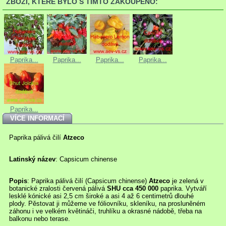
ZBOŽÍ, KTERÉ BYLO S TÍMTO ZAKOUPENO:
Paprika...
Paprika...
Paprika...
Paprika...
Paprika...
VÍCE INFORMACÍ
Paprika pálivá čilí
Atzeco
Latinský název
: Capsicum chinense
Popis
: Paprika pálivá čilí (Capsicum chinense)
Atzeco
je zelená v
botanické zralosti červená pálivá
SHU cca 450 000
paprika. Vytváří
lesklé kónické asi 2,5 cm široké a asi 4 až 6 centimetrů dlouhé
plody. Pěstovat ji můžeme ve fóliovníku, skleníku, na prosluněném
záhonu i ve velkém květináči, truhlíku a okrasné nádobě, třeba na
balkonu nebo terase.