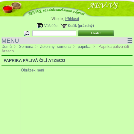
Vítejte,
Přihlásit
Váš účet
Košík
(prázdný)
MENU
☰
Domů
>
Semena
>
Zeleniny, semena
>
paprika
>
Paprika pálivá čilí
Atzeco
PAPRIKA PÁLIVÁ ČILÍ ATZECO
Obrázek není