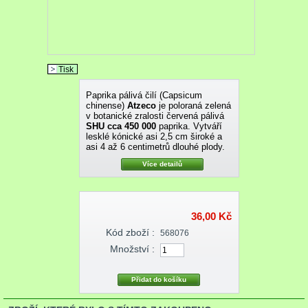
Tisk
Paprika pálivá čilí (Capsicum
chinense)
Atzeco
je poloraná zelená
v botanické zralosti červená pálivá
SHU cca 450 000
paprika. Vytváří
lesklé kónické asi 2,5 cm široké a
asi 4 až 6 centimetrů dlouhé plody.
Více detailů
36,00 Kč
Kód zboží :
568076
Množství :