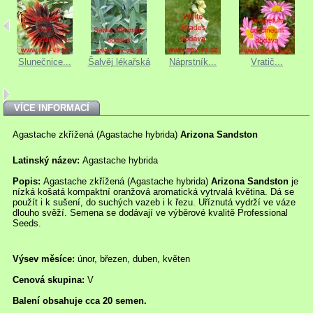
í
Slunečnice...
Šalvěj lékařská
Náprstník...
Vratič...
VÍCE INFORMACÍ
Agastache zkřížená (Agastache hybrida)
Arizona Sandston
Latinský název:
Agastache hybrida
Popis:
Agastache zkřížená (Agastache hybrida)
Arizona Sandston
je
nízká košatá kompaktní oranžová aromatická vytrvalá květina. Dá se
použít i k sušení, do suchých vazeb i k řezu. Uříznutá vydrží ve váze
dlouho svěží. Semena se dodávají ve výběrové kvalitě Professional
Seeds.
Výsev měsíce:
únor, březen, duben, květen
Cenová skupina:
V
Balení obsahuje cca 20 semen.