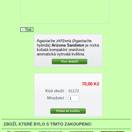
Tisk
Agastache zkřížená (Agastache
hybrida)
Arizona Sandston
je nízká
košatá kompaktní oranžová
aromatická vytrvalá květina.
Více detailů
70,00 Kč
Kód zboží :
61172
Množství :
ZBOŽÍ, KTERÉ BYLO S TÍMTO ZAKOUPENO: