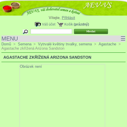
Vítejte,
Přihlásit
Váš účet
Košík
(prázdný)
MENU
☰
Domů
>
Semena
>
Vytrvalé květiny trvalky, semena
>
Agastache
>
Agastache zkřížená Arizona Sandston
AGASTACHE ZKŘÍŽENÁ ARIZONA SANDSTON
Obrázek není