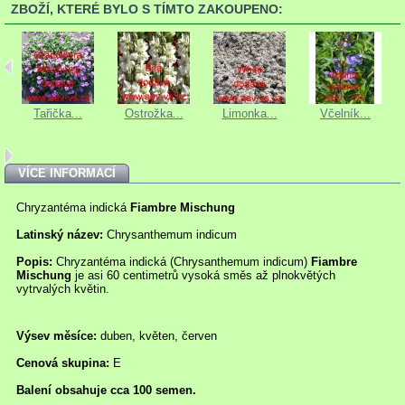
ZBOŽÍ, KTERÉ BYLO S TÍMTO ZAKOUPENO:
Tařička...
Ostrožka...
Limonka...
Včelník...
VÍCE INFORMACÍ
Chryzantéma indická
Fiambre Mischung
Latinský název:
Chrysanthemum indicum
Popis:
Chryzantéma indická (Chrysanthemum indicum)
Fiambre
Mischung
je asi 60 centimetrů vysoká směs až plnokvětých
vytrvalých květin.
Výsev měsíce:
duben, květen, červen
Cenová skupina:
E
Balení obsahuje cca 100 semen.