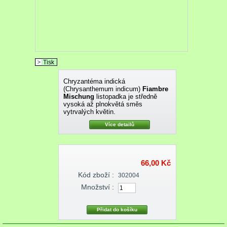
Tisk
Chryzantéma indická
(Chrysanthemum indicum)
Fiambre
Mischung
listopadka je středně
vysoká až plnokvětá směs
vytrvalých květin.
Více detailů
66,00 Kč
Kód zboží :
302004
Množství :