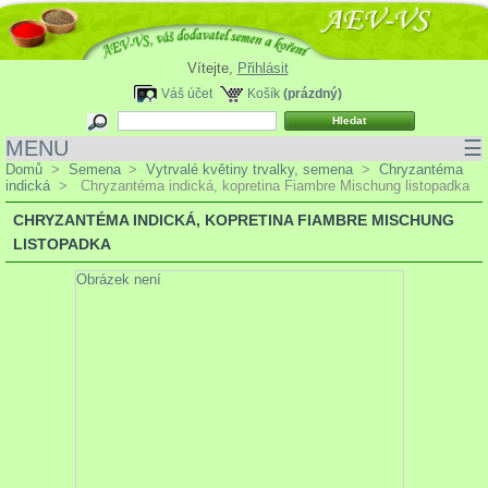
Vítejte,
Přihlásit
Váš účet
Košík
(prázdný)
MENU
☰
Domů
>
Semena
>
Vytrvalé květiny trvalky, semena
>
Chryzantéma
indická
>
Chryzantéma indická, kopretina Fiambre Mischung listopadka
CHRYZANTÉMA INDICKÁ, KOPRETINA FIAMBRE MISCHUNG
LISTOPADKA
Obrázek není