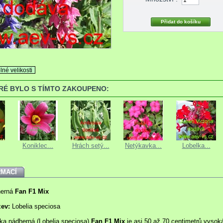
lné velikosti
ERÉ BYLO S TÍMTO ZAKOUPENO:
Koniklec...
Hrách setý...
Netýkavka...
Lobelka...
RMACÍ
herná
Fan F1 Mix
zev:
Lobelia speciosa
ka nádherná (Lobelia speciosa)
Fan F1 Mix
je asi 50 až 70 centimetrů vysok