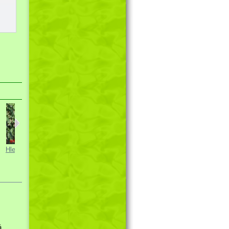
Hledík větší...
Křez...
Sléz pižmový...
á