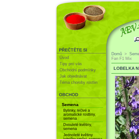
PŘEČTĚTE SI
Domů
>
Sem
Úvod
Fan F1 Mix
Tipy pro vás
LOBELKA N
Obchodní podmínky
Jak objednávat
Téma choroby rostlin
OBCHOD
Semena
Bylinky, léčivé a
aromatické rostliny,
semena
Dvouleté květiny,
semena
Jednoleté květiny
letničky směsi, semena