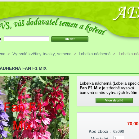
ena
>
Vytrvalé květiny trvalky, semena
>
Lobelka nádherná
>
Lobelka ná
ÁDHERNÁ FAN F1 MIX
Lobelka nádherná (Lobelia speci
Fan F1 Mix
je středně vysoká
barevná směs vytrvalých květin.
Více detailů
70,00
Kód zboží :
62090
Množství :