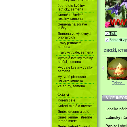
Jednoleté květiny
letničky, semena
Krmné i užitečné
rostliny, semena
Semena na zdravé
klíčky
Semena ve výsevných
Tisk
přípravcích
Zobrazit v p
Trávy jednoleté,
semena
ZBOŽÍ, KT
Trávy vytrvalé, semena
Vytrvalé květiny trvalky
směsi, semena
Vytrvalé květiny trvalky,
semena
Vytrvalé přenosné
rostliny, semena
Salát...
Netýkavka...
Tykev...
Zeleniny, semena
Koření
VÍCE INFO
Koření celé
Koření mleté a drcené
Lobelka nád
Směsi drcené a celé
Směsi jemně i středně
Latinský ná
jemně mleté
Popis:
Lobel
Směsi koření Natural