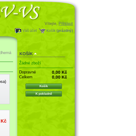
Vítejte,
Přihlásit
Váš účet
Košík
(prázdný)
dherná
KOŠÍK
Žádné zboží
Dopravné
0,00 Kč
Celkem
0,00 Kč
osa)
Košík
K pokladně
 Kč