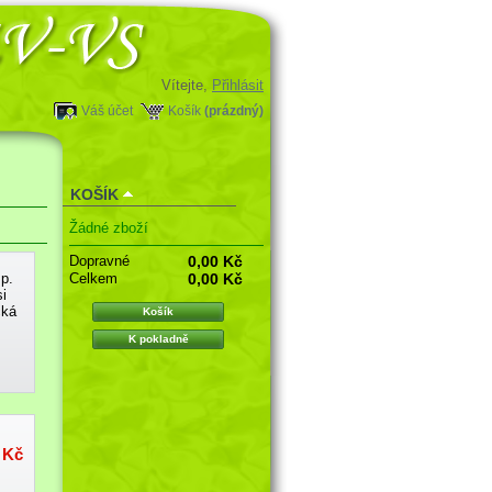
Vítejte,
Přihlásit
Váš účet
Košík
(prázdný)
KOŠÍK
Žádné zboží
Dopravné
0,00 Kč
Celkem
0,00 Kč
p.
i
cká
Košík
K pokladně
 Kč