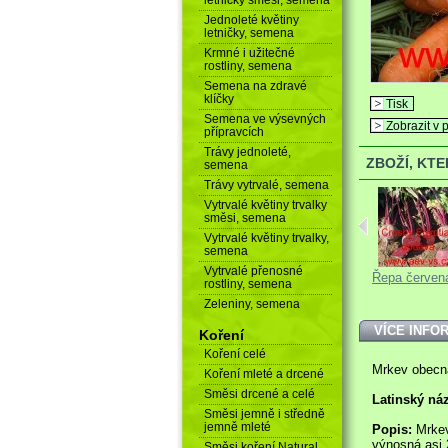
Jednoleté květiny
letničky, semena
Krmné i užitečné
rostliny, semena
Semena na zdravé
klíčky
Tisk
Semena ve výsevných
Zobrazit v p
přípravcích
Trávy jednoleté,
ZBOŽÍ, KT
semena
Trávy vytrvalé, semena
Vytrvalé květiny trvalky
směsi, semena
Vytrvalé květiny trvalky,
semena
Vytrvalé přenosné
Mrkev obecná...
Krásenka...
Řepa červená
rostliny, semena
Zeleniny, semena
VÍCE INFO
Koření
Koření celé
Mrkev obecn
Koření mleté a drcené
Směsi drcené a celé
Latinský ná
Směsi jemně i středně
jemně mleté
Popis:
Mrkev
výnosná asi 
Směsi koření Natural