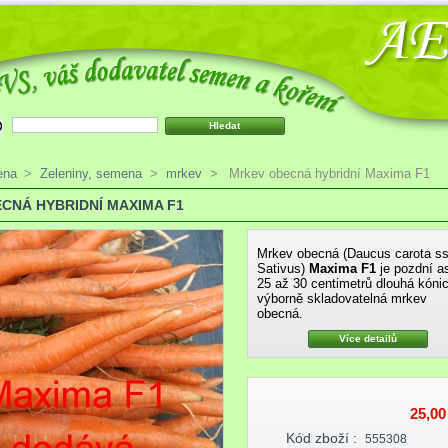
ena
>
Zeleniny, semena
>
mrkev
>
Mrkev obecná hybridní Maxima F1
CNÁ HYBRIDNÍ MAXIMA F1
Mrkev obecná (Daucus carota ss
Sativus)
Maxima F1
je pozdní as
25 až 30 centimetrů dlouhá kóni
výborně skladovatelná mrkev
obecná.
Více detailů
25,00
Kód zboží :
555308