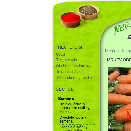
PŘEČTĚTE SI
Domů
>
Sem
Úvod
MRKEV OBE
Tipy pro vás
Obchodní podmínky
Jak objednávat
Téma choroby rostlin
OBCHOD
Semena
Bylinky, léčivé a
aromatické rostliny,
semena
Dvouleté květiny,
semena
Jednoleté květiny
letničky směsi, semena