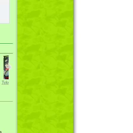
Tykev obecná...
Salát...
Rajče...
a