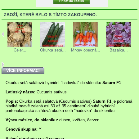
ZBOŽÍ, KTERÉ BYLO S TÍMTO ZAKOUPENO:
Celer...
Okurka setá...
Mrkev obecná...
Bazalka...
VÍCE INFORMACÍ
Okurka setá salátová hybridní "hadovka" do skleníku
Saturn F1
Latinský název:
Cucumis sativus
Popis:
Okurka setá salátová (Cucumis sativus)
Saturn F1
je poloraná
hladká tmavě zelená asi 30 až 35 centimetrů dlouhá hybridní
partenokarpická salátová okurka setá "hadovka" do skleníku.
Výsev měsíce, do skleníku:
duben, květen, červen
Cenová skupina:
Y
Balení obsahuje cca 4 semena.