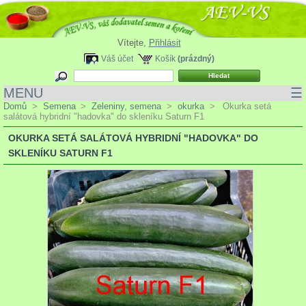
Vítejte,
Přihlásit
Váš účet
Košík
(prázdný)
MENU
☰
Domů
>
Semena
>
Zeleniny, semena
>
okurka
>
Okurka setá
salátová hybridní "hadovka" do skleníku Saturn F1
OKURKA SETÁ SALÁTOVÁ HYBRIDNÍ "HADOVKA" DO
SKLENÍKU SATURN F1