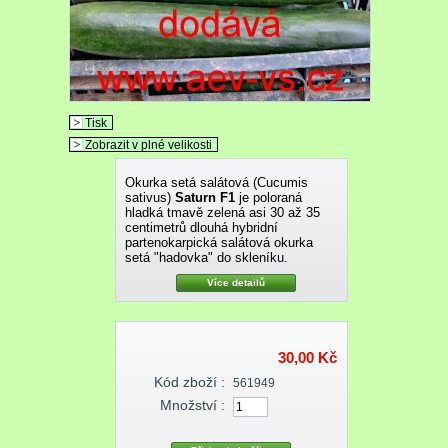
Tisk
Zobrazit v plné velikosti
Okurka setá salátová (Cucumis
sativus)
Saturn F1
je poloraná
hladká tmavě zelená asi 30 až 35
centimetrů dlouhá hybridní
partenokarpická salátová okurka
setá "hadovka" do skleníku.
Více detailů
30,00 Kč
Kód zboží :
561949
Množství :