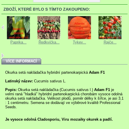
ZBOŽÍ, KTERÉ BYLO S TÍMTO ZAKOUPENO:
Paprika...
Ředkvička...
Tykev...
Rajče...
VÍCE INFORMACÍ
Okurka setá nakládačka hybridní partenokarpická
Adam F1
Latinský název:
Cucumis sativus L.
Popis:
Okurka setá nakládačka (Cucumis sativus l.)
Adam F1
je
velmi raná "hladká" hybridní partenokarpická chorobám vysoce odolná
okurka setá nakládačka. Velikost plodů, poměr délky k šířce, je asi 3,1
: 1 centimetru. Semena se dodávají ve výběrové kvalitě Professional
Seeds.
Je vysoce odolná Cladosporiu, Viru mozaiky okurek a padlí.