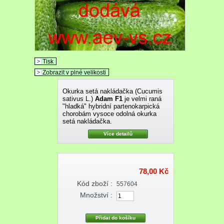
Tisk
Zobrazit v plné velikosti
Okurka setá nakládačka (Cucumis
sativus L.)
Adam F1
je velmi raná
"hladká" hybridní partenokarpická
chorobám vysoce odolná okurka
setá nakládačka.
Více detailů
78,00 Kč
Kód zboží :
557604
Množství :