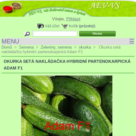
Vítejte,
Přihlásit
Váš účet
Košík
(prázdný)
MENU
☰
Domů
>
Semena
>
Zeleniny, semena
>
okurka
>
Okurka setá
nakládačka hybridní partenokarpická Adam F1
OKURKA SETÁ NAKLÁDAČKA HYBRIDNÍ PARTENOKARPICKÁ
ADAM F1