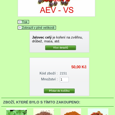
Tisk
Zobrazit v plné velikosti
Jalovec celý
je koření na zvěřinu,
drůbež, masa, atd.
Více detailů
50,00 Kč
Kód zboží :
2151
Množství :
ZBOŽÍ, KTERÉ BYLO S TÍMTO ZAKOUPENO: